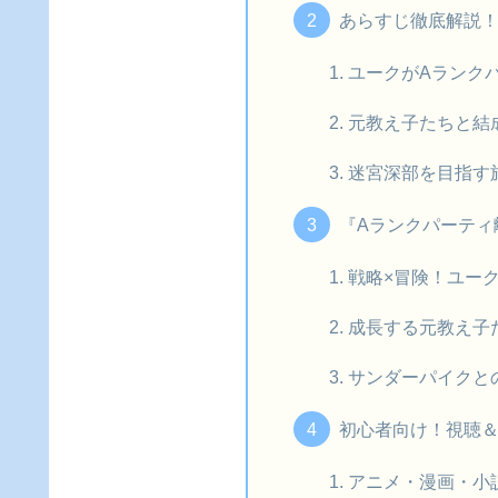
あらすじ徹底解説
ユークがAランク
元教え子たちと結
迷宮深部を目指す
『Aランクパーティ
戦略×冒険！ユー
成長する元教え子
サンダーパイクと
初心者向け！視聴
アニメ・漫画・小