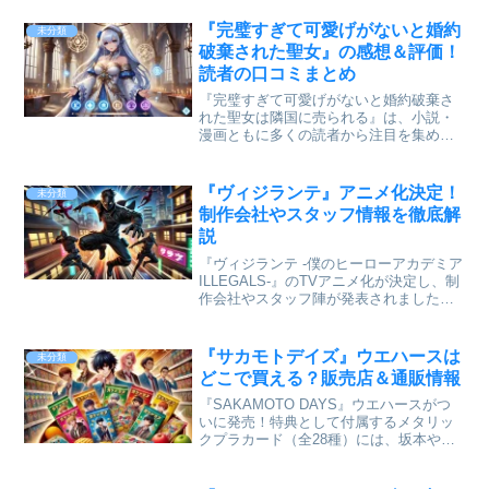
ロインの関係に大きな進展があり、物語
がさらに面白くなりました。 この記事で
『完璧すぎて可愛げがないと婚約
未分類
は、最新話の感想と考...
破棄された聖女』の感想＆評価！
読者の口コミまとめ
『完璧すぎて可愛げがないと婚約破棄さ
れた聖女は隣国に売られる』は、小説・
漫画ともに多くの読者から注目を集めて
いる作品です。「実際に読んだ人の評価
は？」「どんなところが面白い？」と気
になる方も多いのではないでしょうか？
『ヴィジランテ』アニメ化決定！
未分類
本記事では、読者の感想や...
制作会社やスタッフ情報を徹底解
説
『ヴィジランテ -僕のヒーローアカデミア
ILLEGALS-』のTVアニメ化が決定し、制
作会社やスタッフ陣が発表されました！
本作は『僕のヒーローアカデミア（ヒロ
アカ）』のスピンオフ作品で、ヒーロー
制度の外で戦う「自警団（ヴィジラン
『サカモトデイズ』ウエハースは
未分類
テ）」たち...
どこで買える？販売店＆通販情報
『SAKAMOTO DAYS』ウエハースがつ
いに発売！特典として付属するメタリッ
クプラカード（全28種）には、坂本や南
雲、シンなどの人気キャラクターが描か
れており、コレクションとしても注目さ