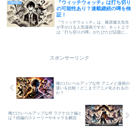
れています。 しかし、「どこで買える
『ウィッチウォッチ』は打ち切り
未分類
の？」「確実に...
の可能性あり？連載継続の噂を検
証！
『ウィッチウォッチ』は、篠原健太先生
が手がける人気漫画ですが、ネット上で
は「打ち切りの噂」がたびたび話題にな
っています。 実際に打ち切りの可能性は
あるのでしょうか？ それとも今後も連載
が続くのでしょうか？ 本記事では、打ち
切りの噂の真相を探...
スポンサーリンク
俺だけレベルアップな件 アニメと漫画の
違いを比較！どこまでアニメ化されるの
か？
俺だけレベルアップな件 ラグナロク編と
は？続編のストーリーやキャラを解説