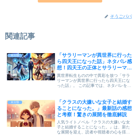
そうごパパ
関連記事
「サラリーマンが異世界に行った
未分類
ら四天王になった話」ネタバレ感
想！四天王の正体とサラリーマン
の秘密
異世界転生ものの中で異彩を放つ「サラ
リーマンが異世界に行ったら四天王にな
った話」。 この記事では、ネタバレを含
む感想として、四天王たちの正体や物語
の鍵となるサラリーマンの秘密に迫りま
す。 これまで明かされていなかった驚き
「クラスの大嫌いな女子と結婚す
未分類
の真相を解説しつつ、...
ることになった。」最新話の感想
と考察！驚きの展開を徹底解説
人気ライトノベル『クラスの大嫌いな女
子と結婚することになった。』は、新た
な展開を迎え、読者や視聴者の心を揺さ
ぶっています。 最新話では、主人公とヒ