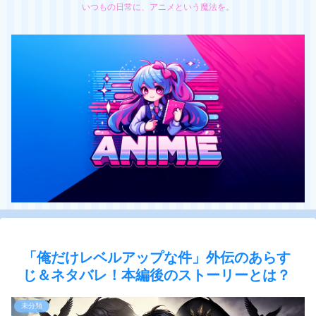
いつもの日常に、アニメという魔法を。
「俺だけレベルアップな件」外伝のあらす
じ＆ネタバレ！本編後のストーリーとは？
未分類