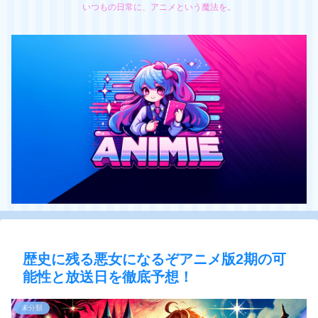
いつもの日常に、アニメという魔法を。
歴史に残る悪女になるぞアニメ版2期の可
能性と放送日を徹底予想！
未分類