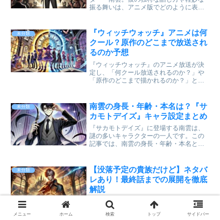
振る舞いは、アニメ版でどのように表現
されるのか、多くのファンが注目してい
ます。 しかし、現時点では南雲の声優情
報はまだ発表されていません。では、南
『ウィッチウォッチ』アニメは何
未分類
雲の声を担当す...
クール？原作のどこまで放送され
るのか予想
『ウィッチウォッチ』のアニメ放送が決
定し、「何クール放送されるのか？」や
「原作のどこまで描かれるのか？」とい
った点が気になっているファンも多いの
ではないでしょうか。 アニメの放送期間
や話数によって、ストーリーの展開やカ
南雲の身長・年齢・本名は？『サ
未分類
ットされるエピソードが...
カモトデイズ』キャラ設定まとめ
『サカモトデイズ』に登場する南雲は、
謎の多いキャラクターの一人です。この
記事では、南雲の身長・年齢・本名とい
った基本プロフィールから、戦闘スタイ
ルやキャラクターの魅力まで詳しく解説
します。この記事を読むとわかること 南
【没落予定の貴族だけど】ネタバ
未分類
雲の身長・年齢・本名な...
レあり！最終話までの展開を徹底
解説
「没落予定の貴族だけど、暇だったから
魔法を極めてみた」は、異世界転生ファ
メニュー
ホーム
検索
トップ
サイドバー
ンタジーとして多くの読者に愛されてい