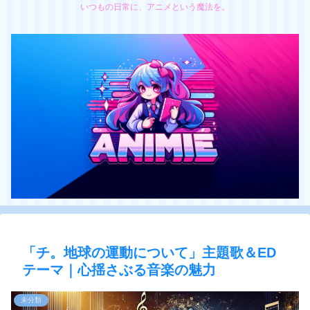
いつもの日常に、アニメという魔法を。
「チ。地球の運動について」主題歌＆ED
テーマ｜心揺さぶる音楽の魅力
未分類