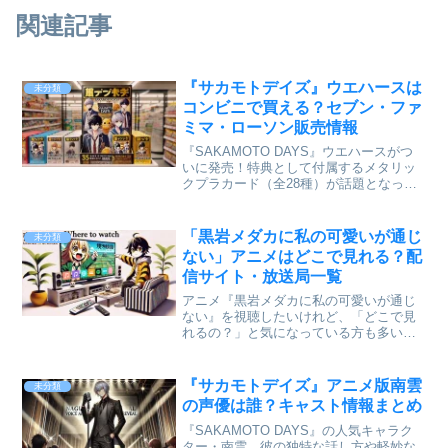
関連記事
『サカモトデイズ』ウエハースは
未分類
コンビニで買える？セブン・ファ
ミマ・ローソン販売情報
『SAKAMOTO DAYS』ウエハースがつ
いに発売！特典として付属するメタリッ
クプラカード（全28種）が話題となって
います。 「コンビニで買える？」「セブ
ン・ファミマ・ローソンの販売状況
は？」と気になっている方も多いはず。
「黒岩メダカに私の可愛いが通じ
未分類
本記事では、ウ...
ない」アニメはどこで見れる？配
信サイト・放送局一覧
アニメ『黒岩メダカに私の可愛いが通じ
ない』を視聴したいけれど、「どこで見
れるの？」と気になっている方も多いの
ではないでしょうか？本作は地上波テレ
ビ放送だけでなく、各種動画配信サービ
スでも視聴可能です。この記事では、
『サカモトデイズ』アニメ版南雲
未分類
『黒岩メダカに私の可愛いが...
の声優は誰？キャスト情報まとめ
『SAKAMOTO DAYS』の人気キャラク
ター・南雲。彼の独特な話し方や軽妙な