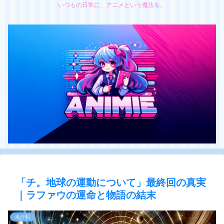
いつもの日常に、アニメという魔法を。
「チ。地球の運動について」最終回の真実
｜ラファウの運命と物語の結末
未分類