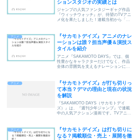
ションスタジオの実績とは
ジャンプの人気ファンタジーギャグ作品
『ウィッチウォッチ』が、待望のTVアニ
メ化を果たしました！連載当初から「ア
ニメ映えしそう」と話題になっていた作
品だけに、「どの制作会社が担当する
の？」と気になっていた方も多いのでは
『サカモトデイズ』アニメのナレ
アニメ
ないでしょうか。本作のア...
ーションは誰？担当声優＆演技ス
タイルを紹介
アニメ『SAKAMOTO DAYS』では、個
性豊かなキャラクターだけでなく、作品
全体の雰囲気を支えるナレーションにも
注目が集まっています。重厚なバトルと
コミカルな日常が共存する本作では、ナ
レーションが物語のテンポや世界観を引
『サカモトデイズ』が打ち切りっ
アニメ
き立てる重要な役...
て本当？デマの理由と現在の状況
を解説
『SAKAMOTO DAYS（サカモトデイ
ズ）』は、『週刊少年ジャンプ』で連載
中の人気アクション漫画です。TVアニメ
化をきっかけにさらに注目を集める一方
で、「打ち切りになるのでは？」という
噂を目にした人もいるのではないでしょ
『サカモトデイズ』は打ち切りに
アニメ
うか。しかし、現...
なる？掲載順位・売上・展開を徹