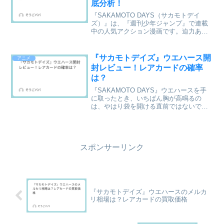
底分析！
『SAKAMOTO DAYS（サカモトデイ
ズ）』は、『週刊少年ジャンプ』で連載
中の人気アクション漫画です。迫力ある
バトルとテンポの良いギャグを兼ね備え
た作品として支持を集めていますが、
SNSでは「掲載順位が下がっている」
『サカモトデイズ』ウエハース開
アニメ
「打ち切りが近いので...
封レビュー！レアカードの確率
は？
『SAKAMOTO DAYS』ウエハースを手
に取ったとき、いちばん胸が高鳴るの
は、やはり袋を開ける直前ではないでし
ょうか。坂本が出るのか、南雲なのか、
それとも金色にきらめくスペシャルレア
なのか。ほんの数秒の開封なのに、その
瞬間だけは物語のク...
スポンサーリンク
『サカモトデイズ』ウエハースのメルカ
リ相場は？レアカードの買取価格