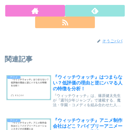
そうごパパ
関連記事
『ウィッチウォッチ』はつまらな
アニメ
い？低評価の理由と逆にハマる人
の特徴を分析！
『ウィッチウォッチ』は、篠原健太先生
が『週刊少年ジャンプ』で連載する、魔
法・学園・コメディを組み合わせた人気
作品です。テンポの良いギャグや魅力的
なキャラクターが支持される一方で、
「つまらない」「自分には合わなかっ
『ウィッチウォッチ』アニメ制作
アニメ
た」という感想を見かけること...
会社はどこ？バイブリーアニメー