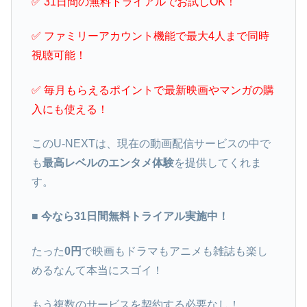
✅ 31日間の無料トライアルでお試しOK！
✅ ファミリーアカウント機能で最大4人まで同時
視聴可能！
✅ 毎月もらえるポイントで最新映画やマンガの購
入にも使える！
このU-NEXTは、現在の動画配信サービスの中で
も
最高レベルのエンタメ体験
を提供してくれま
す。
■ 今なら31日間無料トライアル実施中！
たった
0円
で映画もドラマもアニメも雑誌も楽し
めるなんて本当にスゴイ！
もう複数のサービスを契約する必要なし！