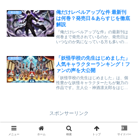
やファンタジー好きの間で注目を集めて
います。 本記事では、**詳しいあらすじ
や主要キャラクターの紹介、百合要素の
俺だけレベルアップな件 最新刊
未分類
有無**につ...
は何巻？発売日＆あらすじを徹底
解説
『俺だけレベルアップな件』の最新刊は
何巻まで発売されているのか、発売日は
いつなのか気になっている方も多いので
はないでしょうか？ 本記事では、最新刊
の巻数や発売日、気になるあらすじを詳
しく解説します。また、今後の展開予想
「妖怪学校の先生はじめました」
未分類
や続編の情報についても...
人気キャラクターランキング！フ
ァンの声を大公開
「妖怪学校の先生はじめました」は、個
性豊かな妖怪キャラクターたちが魅力の
作品です。主人公・神酒凛太郎をはじ
め、学園長や教師、生徒たちまで、それ
ぞれに強い個性と魅力を持ったキャラク
ターが勢ぞろい！この記事では、ファン
の投票をもとにした人気キャ...
スポンサーリンク
メニュー
ホーム
検索
トップ
サイドバー