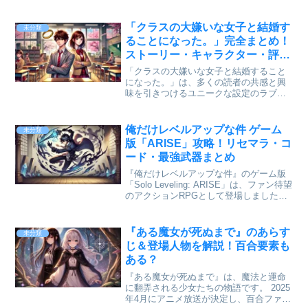
リーや個性豊かなキャラクターを引き立
てる豪華な声優陣が注目を集めていま
す。この記事では、キャラクターを彩る
「クラスの大嫌いな女子と結婚す
未分類
主要キャストのプロフィール...
ることになった。」完全まとめ！
ストーリー・キャラクター・評価
を徹底解説
「クラスの大嫌いな女子と結婚すること
になった。」は、多くの読者の共感と興
味を引きつけるユニークな設定のラブコ
メ作品です。この記事では、本作のスト
ーリー概要、魅力的なキャラクター紹
介、そして読者やファンからの評価を詳
俺だけレベルアップな件 ゲーム
未分類
しくまとめました。この作品...
版「ARISE」攻略！リセマラ・コ
ード・最強武器まとめ
『俺だけレベルアップな件』のゲーム版
「Solo Leveling: ARISE」は、ファン待望
のアクションRPGとして登場しました。
本作では、水篠旬を操作し、ダンジョン
攻略や影の軍団を率いる爽快な戦闘が楽
しめます。 この記事では、リセマラ...
『ある魔女が死ぬまで』のあらす
未分類
じ＆登場人物を解説！百合要素も
ある？
『ある魔女が死ぬまで』は、魔法と運命
に翻弄される少女たちの物語です。 2025
年4月にアニメ放送が決定し、百合ファン