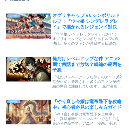
オグリキャップ vs シンボリルド
未分類
ルフ！『ウマ娘 シンデレラグレ
イ』で描かれるレジェンド対決
『ウマ娘 シンデレラグレイ』において、
オグリキャップとシンボリルドルフの対
決は、多くのファンが注目する伝説の戦
いです。 地方競馬から中央競馬へと駆け
上がったオグリキャップと、「皇帝」と
称されたシンボリルドルフ。 二人の激突
俺だけレベルアップな件 アニメ2
未分類
は、まさに「世代交...
期で何話まで放送？続編の範囲を
予想！
『俺だけレベルアップな件』のアニメ第2
期が正式に発表され、多くのファンが続
編の内容に注目しています。 原作漫画や
Webtoonのストーリーを基に、アニメ2期
が何話まで放送されるのか、どの範囲ま
で描かれるのかを詳しく予想していきま
『やり直し令嬢は竜帝陛下を攻略
未分類
す。 また、...
中』初心者必見の楽しみ方ガイド
『やり直し令嬢は竜帝陛下を攻略中』
は、異世界転生ジャンルの中でも注目を
集める作品です。アニメ、漫画、小説の
各メディアで展開され、ファンタジーと