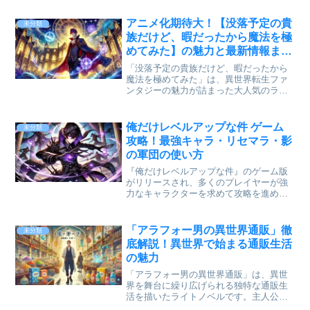
恋愛が絶妙に交錯するストーリーが魅力
となっています。これから作品に触れた
アニメ化期待大！【没落予定の貴
未分類
い初心者の方に向けて、それ...
族だけど、暇だったから魔法を極
めてみた】の魅力と最新情報まと
め
「没落予定の貴族だけど、暇だったから
魔法を極めてみた」は、異世界転生ファ
ンタジーの魅力が詰まった大人気のライ
トノベル作品です。2025年1月からアニメ
化され、多くのファンの注目を集めてい
ます。 この記事では、原作やコミカライ
俺だけレベルアップな件 ゲーム
未分類
ズ版の魅力に加え...
攻略！最強キャラ・リセマラ・影
の軍団の使い方
『俺だけレベルアップな件』のゲーム版
がリリースされ、多くのプレイヤーが強
力なキャラクターを求めて攻略を進めて
います。 本記事では、最強キャラランキ
ングやリセマラの当たりキャラ、影の軍
団の効率的な運用方法について詳しく解
「アラフォー男の異世界通販」徹
未分類
説します。 初心者向け...
底解説！異世界で始まる通販生活
の魅力
「アラフォー男の異世界通販」は、異世
界を舞台に繰り広げられる独特な通販生
活を描いたライトノベルです。主人公の
アラフォー男性が、現代の技術や知識を