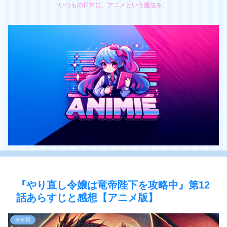
いつもの日常に、アニメという魔法を。
『やり直し令嬢は竜帝陛下を攻略中』第12
話あらすじと感想【アニメ版】
未分類